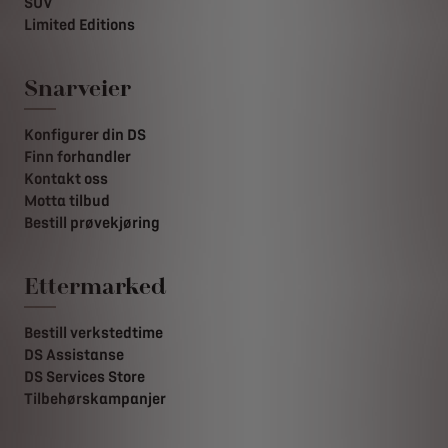
SUV
Limited Editions
Snarveier
Konfigurer din DS
Finn forhandler
Kontakt oss
Motta tilbud
Bestill prøvekjøring
Ettermarked
Bestill verkstedtime
DS Assistanse
DS Services Store
Tilbehørskampanjer