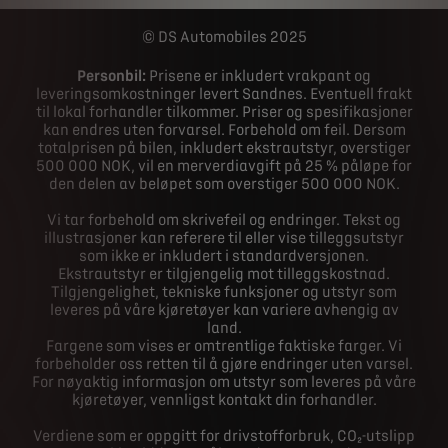
DS Automobiles 2025
Personbil:
Prisene er inkludert vrakpant og
leveringsomkostninger levert Sandnes. Eventuell frakt
til lokal forhandler tilkommer. Priser og spesifikasjoner
kan endres uten forvarsel. Forbehold om feil. Dersom
totalprisen på bilen, inkludert ekstrautstyr, overstiger
500 000 NOK, vil en merverdiavgift på 25 % påløpe for
den delen av beløpet som overstiger 500 000 NOK.
Vi tar forbehold om skrivefeil og endringer. Tekst og
illustrasjoner kan referere til eller vise tilleggsutstyr
som ikke er inkludert i standardversjonen.
Ekstrautstyr er tilgjengelig mot tilleggskostnad.
Tilgjengelighet, tekniske funksjoner og utstyr som
leveres på våre kjøretøyer kan variere avhengig av
land.
Fargene som vises er omtrentlige faktiske farger. Vi
forbeholder oss retten til å gjøre endringer uten varsel.
For nøyaktig informasjon om utstyr som leveres på våre
kjøretøyer, vennligst kontakt din forhandler.
Verdiene som er oppgitt for drivstofforbruk, CO₂-utslipp