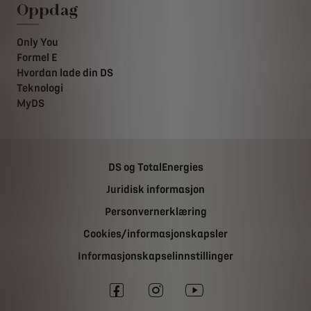
Oppdag
Only You
Formel E
Hvordan lade din DS
Teknologi
MyDS
DS og TotalEnergies
Juridisk informasjon
Personvernerklæring
Cookies/informasjonskapsler
Informasjonskapselinnstillinger