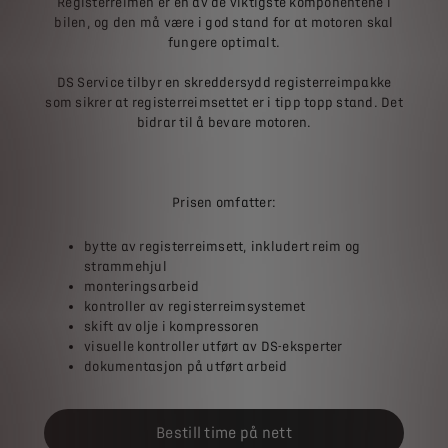
Registerreimen er en av de viktigste komponentene i
bilen, og den må være i god stand for at motoren skal
fungere optimalt.
DS Service tilbyr en skreddersydd registerreimpakke
som sikrer at registerreimsettet er i tipp topp stand. Det
bidrar til å bevare motoren.
Prisen omfatter:
bytte av registerreimsett, inkludert reim og
strammehjul
monteringsarbeid
kontroller av registerreimsystemet
skift av olje i kompressoren
visuelle kontroller utført av DS-eksperter
dokumentasjon på utført arbeid
Bestill time på nett