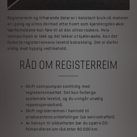
Registerreim og tilhørende deler er i konstant bruk nå motoren
er i gang og slites dermed etter hvert som kjørelengden øker.
Værforholdene kan føre til at den slites raskere. Hvis
vannpumpen er lekk og det lekker ut kjølevæske, kan det
forkorte registerreimens levetid betraktelig. Det er derfor
viktig med hyppig vedlikehold.
RÅD OM REGISTERREIM
Skift vannpumpen samtidig med
registerreimsettet. Det kan forlenge
systemets levetid, og du unngår unødig
reparasjonsarbeid.
Skift registerreimen i henhold til
produsentens anbefalinger (se serviceheftet).
Av hensyn til sikkerheten bør du spørre DS-
forhandleren om råd etter 80 000 km.