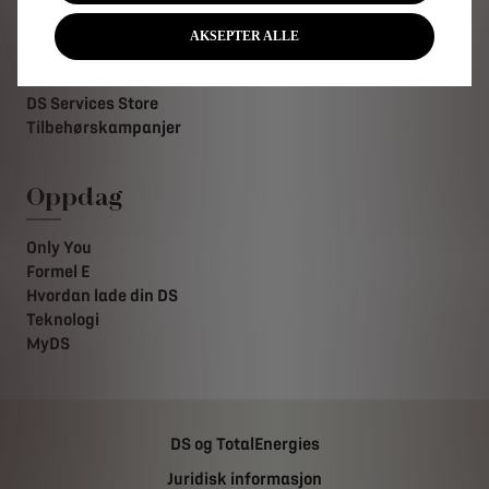
Ettermarked
AKSEPTER ALLE
Bestill verkstedtime
DS Assistanse
DS Services Store
Tilbehørskampanjer
Oppdag
Only You
Formel E
Hvordan lade din DS
Teknologi
MyDS
DS og TotalEnergies
Juridisk informasjon