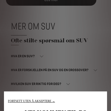
MER OM SUV
Ofte stilte spørsmål om SUV
HVA ER EN SUV?
HVA ER FORSKJELLEN PÅ EN SUV OG EN CROSSOVER?
HVILKEN SUV ER RIKTIG FOR DEG?
HVILKE DRIVLINJER FINNES FOR SUV OG CROSSOVER?
FORTSETT UTEN Å AKSEPTERE →