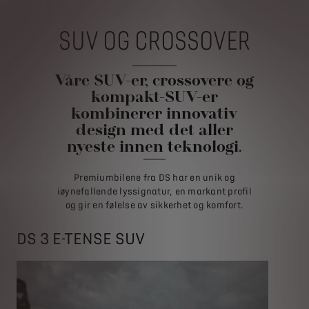
SUV OG CROSSOVER
Våre SUV-er, crossovere og
kompakt-SUV-er
kombinerer innovativ
design med det aller
nyeste innen teknologi.
Premiumbilene fra DS har en unik og
iøynefallende lyssignatur, en markant profil
og gir en følelse av sikkerhet og komfort.
DS 3 E-TENSE SUV