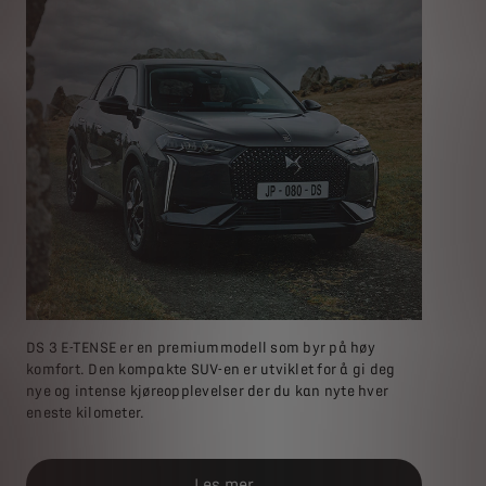
DS 3 E-TENSE er en premiummodell som byr på høy
komfort. Den kompakte SUV-en er utviklet for å gi deg
nye og intense kjøreopplevelser der du kan nyte hver
eneste kilometer.
Les mer