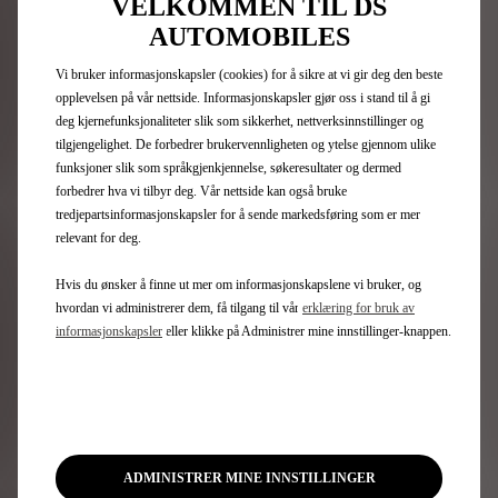
VELKOMMEN TIL DS
Meld deg på nyhetsbrev
AUTOMOBILES
Vi bruker informasjonskapsler (cookies) for å sikre at vi gir deg den beste
opplevelsen på vår nettside. Informasjonskapsler gjør oss i stand til å gi
DS modeller
deg kjernefunksjonaliteter slik som sikkerhet, nettverksinnstillinger og
tilgjengelighet. De forbedrer brukervennligheten og ytelse gjennom ulike
Elbiler
funksjoner slik som språkgjenkjennelse, søkeresultater og dermed
SUV
forbedrer hva vi tilbyr deg. Vår nettside kan også bruke
Limited Editions
tredjepartsinformasjonskapsler for å sende markedsføring som er mer
relevant for deg.
Snarveier
Hvis du ønsker å finne ut mer om informasjonskapslene vi bruker, og
hvordan vi administrerer dem, få tilgang til vår
erklæring for bruk av
informasjonskapsler
eller klikke på Administrer mine innstillinger-knappen.
Konfigurer din DS
Finn forhandler
Kontakt oss
Motta tilbud
Bestill prøvekjøring
ADMINISTRER MINE INNSTILLINGER