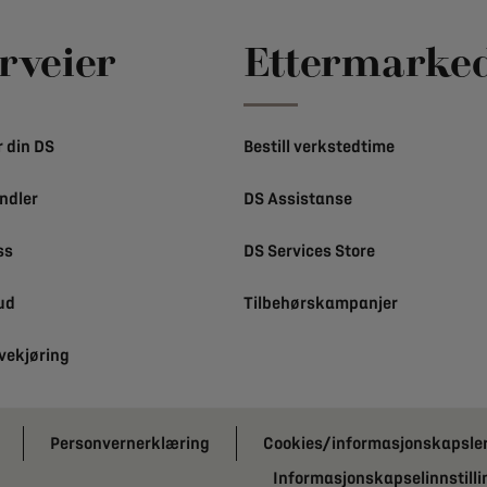
rveier
Ettermarke
 din DS
Bestill verkstedtime
ndler
DS Assistanse
ss
DS Services Store
ud
Tilbehørskampanjer
øvekjøring
Personvernerklæring
Cookies/informasjonskapsle
Informasjonskapselinnstilli