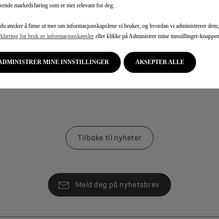
 sende markedsføring som er mer relevant for deg.
du ønsker å finne ut mer om informasjonskapslene vi bruker, og hvordan vi administrerer dem, f
rklæring for bruk av informasjonskapsler
eller klikke på Administrer mine innstillinger-knappen
ADMINISTRER MINE INNSTILLINGER
AKSEPTER ALLE
Tilbake til nyheter
Meld deg på nyhetsbrev