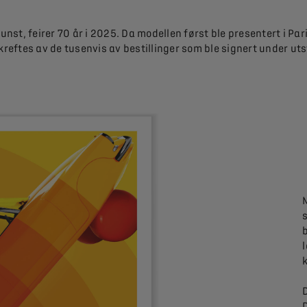
nst, feirer 70 år i 2025. Da modellen først ble presentert i Par
kreftes av de tusenvis av bestillinger som ble signert under utst