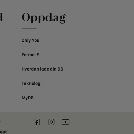
d
Oppdag
Only You
Formel E
Hvordan lade din DS
Teknologi
MyDS
r
nger