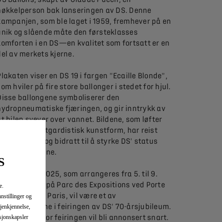
nøkkelperson bak lanseringen av DS. Denne
kampanjen, som ble laget i 1959, fremhever på en
unik og slående måte den førsteklasses
komforten i en DS—en kvalitet som fortsatt er en
del av merkets kjerne.
Plakaten viser en DS 19 i fargen "Ecaille Blonde",
om hviler på fire store ballonger i stedet for hjul.
Disse ballongene symboliserer den
hydropneumatiske fjæringen, og gir inntrykk av
at bilen svever over vannet. Bildene, som løfter
DS til en avantgardistisk kunstform, har reist
verden rundt og bidratt til å styrke DS' status
gjennom tiårene.
S
Rétromobile 2025, som arrangeres fra 5. til 9.
februar 2025 på Parc des Expositions ved Porte
e.
e Versailles i Paris, vil være et av
nnstillinger og
høydepunktene i feiringen av DS' 70-årsjubileum.
jenkjennelse,
Programmet for feiringen vil bli annonsert snart.
asjonskapsler