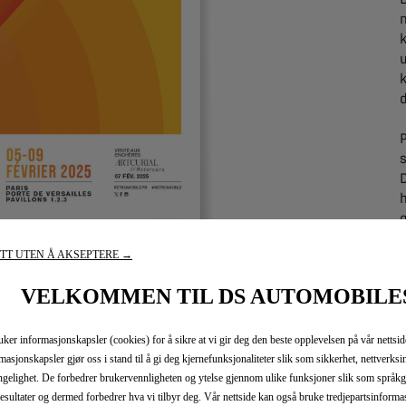
s
TT UTEN Å AKSEPTERE →
VELKOMMEN TIL DS AUTOMOBILE
uker informasjonskapsler (cookies) for å sikre at vi gir deg den beste opplevelsen på vår nettsid
d
masjonskapsler gjør oss i stand til å gi deg kjernefunksjonaliteter slik som sikkerhet, nettverksi
engelighet. De forbedrer brukervennligheten og ytelse gjennom ulike funksjoner slik som språkg
esultater og dermed forbedrer hva vi tilbyr deg. Vår nettside kan også bruke tredjepartsinform