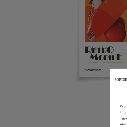
FORTSE
Vi br
Infor
tilgj
søker