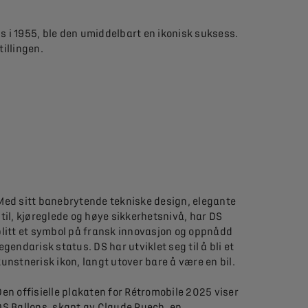
is i 1955, ble den umiddelbart en ikonisk suksess.
illingen.
Med sitt banebrytende tekniske design, elegante
stil, kjøreglede og høye sikkerhetsnivå, har DS
blitt et symbol på fransk innovasjon og oppnådd
legendarisk status. DS har utviklet seg til å bli et
kunstnerisk ikon, langt utover bare å være en bil.
Den offisielle plakaten for Rétromobile 2025 viser
DS Ballons, skapt av Claude Puech, en