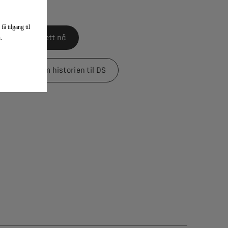
å tilgang til
Bestill billett nå
.
Les mer om historien til DS