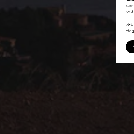
søker
for å
Hvis 
vår
e