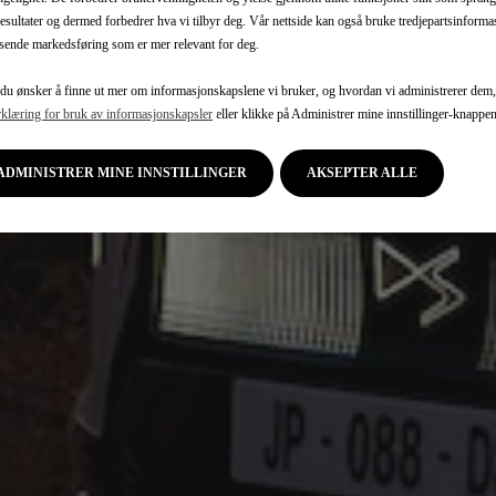
esultater og dermed forbedrer hva vi tilbyr deg. Vår nettside kan også bruke tredjepartsinform
 sende markedsføring som er mer relevant for deg.
du ønsker å finne ut mer om informasjonskapslene vi bruker, og hvordan vi administrerer dem, f
rklæring for bruk av informasjonskapsler
eller klikke på Administrer mine innstillinger-knappen
ADMINISTRER MINE INNSTILLINGER
AKSEPTER ALLE