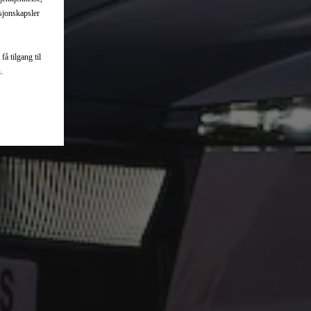
asjonskapsler
å tilgang til
.