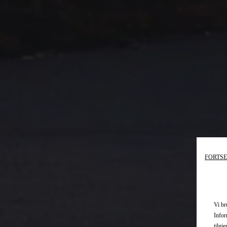
FORTSE
Vi br
Infor
tilgj