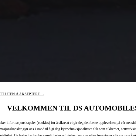
TT UTEN Å AKSEPTERE →
VELKOMMEN TIL DS AUTOMOBILE
uker informasjonskapsler (cookies) for å sikre at vi gir deg den beste opplevelsen på vår nettsid
masjonskapsler gjør oss i stand til å gi deg kjernefunksjonaliteter slik som sikkerhet, nettverksi
engelighet. De forbedrer brukervennligheten og ytelse gjennom ulike funksjoner slik som språkg