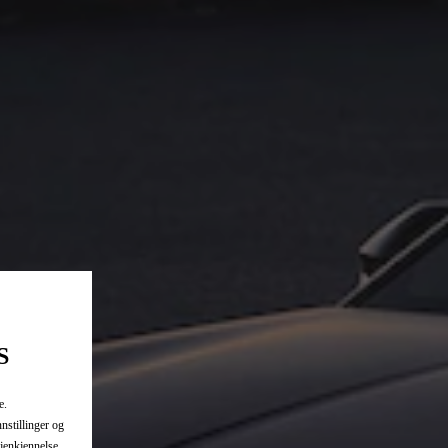
S
e.
nnstillinger og
jenkjennelse,